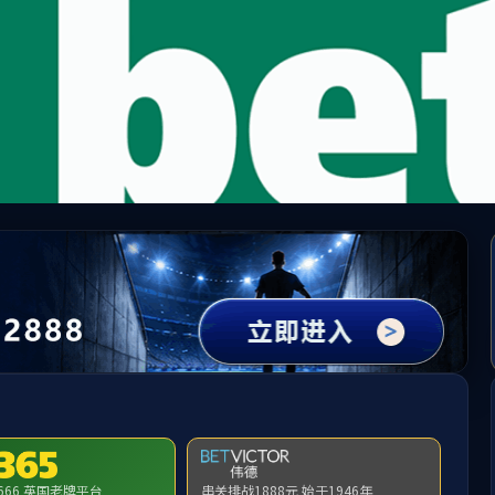
威廉希尔williamhill(中国)-官方网站