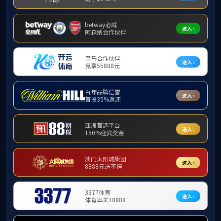
配套产品
解决方案
稠油热采类
排水采气井类
排液井类
深井中排量类
联系我们
联系方式
招聘信息
首页
中
En
走进威廉希尔WilliamHill官方网站
威廉希尔WilliamHill官方网站简介
企业文化
发展历程
荣誉资质
合作伙伴
组织架构