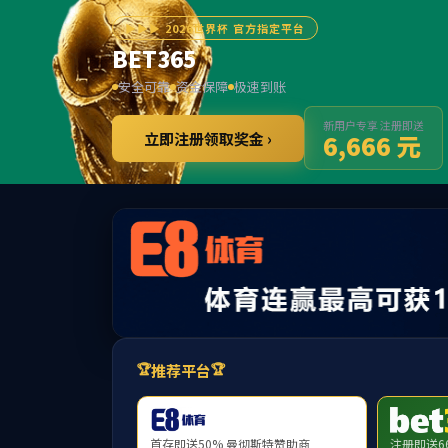
LANGUAGE
English
中文
首 页
走进威廉希尔WilliamHill官方网站
威廉希尔WilliamHill官方网站简介
企业文化
发展历程
荣誉资质
合作伙伴
组织架构
威廉希尔WilliamHill官方网站产品
威廉希尔
无杆成套设备
抽油泵设备