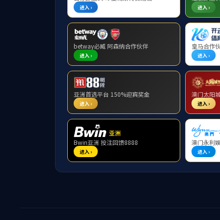
配套产品
解决方案
稠油热采类
排水采气井类
排液井类
深井中排量类
联系我们
联系方式
招聘信息
首页
中
En
走进威廉希尔WilliamHill官方网站
威廉希尔WilliamHill官方网站简介
企业文化
发展历程
荣誉资质
合作伙伴
组织架构