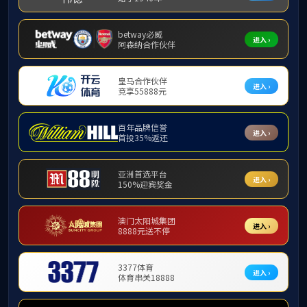
配套产品
解决方案
稠油热采类
排水采气井类
排液井类
深井中排量类
联系我们
联系方式
招聘信息
首页
中
En
走进威廉希尔WilliamHill官方网站
威廉希尔WilliamHill官方网站简介
企业文化
发展历程
荣誉资质
合作伙伴
组织架构