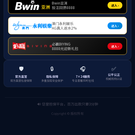
威廉希尔WilliamHill官方网站产品
威廉希尔
无杆成套设备
抽油泵设备
配套产品
解决方案
稠油热采类
排水采气井类
排液井类
深井中排量类
联系我们
联系方式
招聘信息