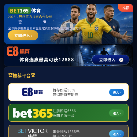
威廉希尔williamhill(中国)-官方网站
LANGUAGE
English
中文
首 页
走进威廉希尔WilliamHill官方网站
威廉希尔WilliamHill官方网站简介
企业文化
发展历程
荣誉资质
合作伙伴
组织架构
威廉希尔WilliamHill官方网站产品
威廉希尔
无杆成套设备
抽油泵设备